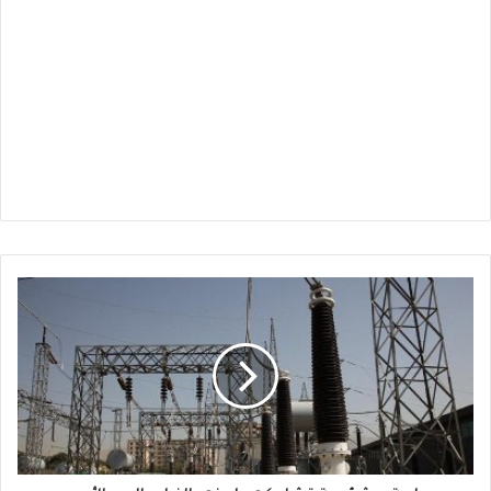
حاوية
مشؤومة
تشل
كهرباء
نهر
النيل
والبحر
الأحمر