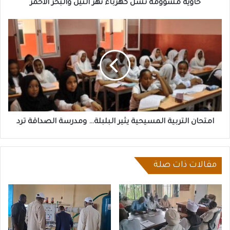
حاوية مشؤومة تشل كهرباء نهر النيل والبحر الأحمر
امتحان
التربية
المسيحية
يثير
البلبلة…
ومدرسة
الصداقة
ترد
امتحان التربية المسيحية يثير البلبلة… ومدرسة الصداقة ترد
مقالات ذات صلة