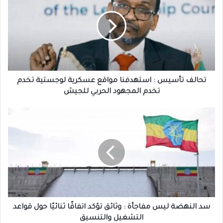
:
استهدفنا
مواقع
عسكرية
لوجستية
تخدم
تخدم
المجهود
تحالف تأسيس : استهدفنا مواقع عسكرية لوجستية تخدم
الحربي
تخدم المجهود الحربي للجيش
للجيش
سد
النهضة
ليس
مفاجأة
:
وثائق
تؤكد
اتفاقًا
ثنائيًا
حول
سد النهضة ليس مفاجأة : وثائق تؤكد اتفاقًا ثنائيًا حول قواعد
قواعد
التشغيل والتنسيق