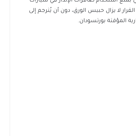
(260) لسنة 2024، والقاضي بمنع استخدام صافرات الإنذار في سيارات
قرار لا يزال حبيس الورق، دون أن يُترجم إلى
ة المؤقتة بورتسودان.