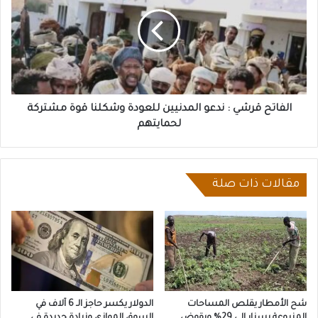
:
ندعو
المدنيين
للعودة
وشكلنا
قوة
مشتركة
لحمايتهم
الفاتح قرشي : ندعو المدنيين للعودة وشكلنا قوة مشتركة
لحمايتهم
مقالات ذات صلة
شح الأمطار يقلص المساحات
الدولار يكسر حاجز الـ 6 آلاف في
المزروعة بسنار إلى 29% ويقوض
السوق الموازي وزيادة جديدة في