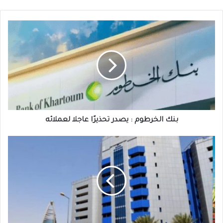
بنك
الخرطوم
:
يصدر
تحذيرًا
عاجلا
لعملائه
بنك الخرطوم : يصدر تحذيرًا عاجلا لعملائه
السودان
:
يخطو
نحو
المستقبل
المالي
بإطلاق
الجنيه