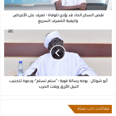
تعرف
على
الأعراض
نقص السكر الحاد قد يؤدي للوفاة - تعرف على الأعراض
وكيفية
وكيفية التصرف السريع
التصرف
السريع
أبو
شوتال
:
يوجه
رسالة
قوية
-
"سلم
تسلم"-
ودعوة
أبو شوتال : يوجه رسالة قوية - "سلم تسلم"- ودعوة لتجنيب
لتجنيب
النيل الأزرق ويلات الحرب
النيل
الأزرق
ويلات
الحرب
مقالات ذات صلة