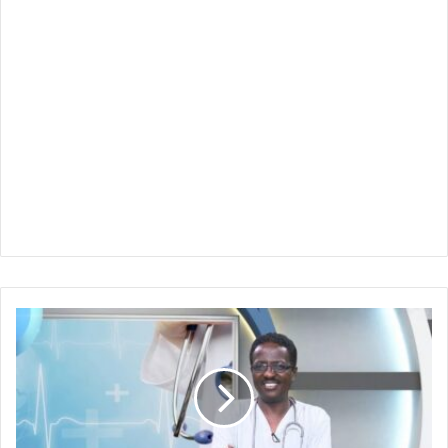
نقص
السكر
الحاد
قد
يؤدي
للوفاة
-