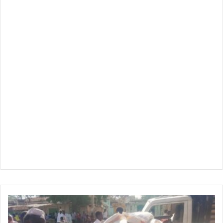
انهيار
جنوني
للأسعار