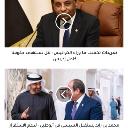
تكشف
ما
وراء
الكواليس
:
هل
تستهدف
حكومة
كامل
تغريدات تكشف ما وراء الكواليس : هل تستهدف حكومة
إدريس
كامل إدريس
محمد
بن
زايد
يستقبل
السيسي
في
أبوظبي
-
لدعم
الاستقرار
محمد بن زايد يستقبل السيسي في أبوظبي - لدعم الاستقرار