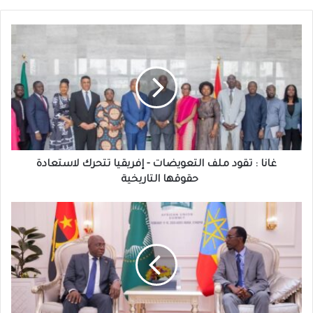
غانا
:
تقود
ملف
التعويضات
-
إفريقيا
تتحرك
لاستعادة
حقوقها
غانا : تقود ملف التعويضات - إفريقيا تتحرك لاستعادة
التاريخية
حقوقها التاريخية
تيتي
أنطونيو
:
يصل
أديس
أبابا
لقيادة
أجندة