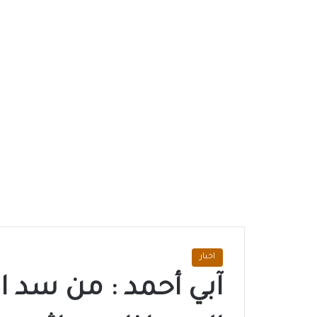
اخبار
آبي أحمد : من سد ا