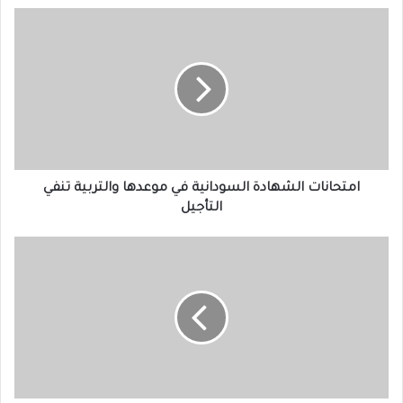
امتحانات
الشهادة
السودانية
في
موعدها
والتربية
تنفي
التأجيل
امتحانات الشهادة السودانية في موعدها والتربية تنفي
التأجيل
مبارك
الفاضل
يكشف
عن
أخطر
التعديلات
في
الوثيقة
الدستورية