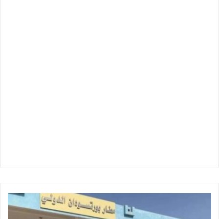
مطار
بورتسودان
يتصدر