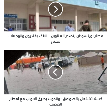
العناوين
...الالف
يغادرون
والوجهات
تنفتح
مطار بورتسودان يتصدر العناوين ...الالف يغادرون والوجهات
تنفتح
كسلا
تشتعل
بالصواعق
-
والموت
يطرق
الابواب
مع
أمطار
الغضب
كسلا تشتعل بالصواعق - والموت يطرق الابواب مع أمطار
الغضب