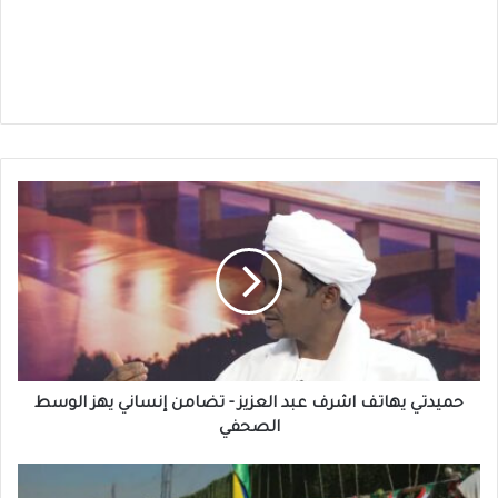
حميدتي
يهاتف
اشرف
عبد
العزيز
-
تضامن
إنساني
يهز
الوسط
حميدتي يهاتف اشرف عبد العزيز - تضامن إنساني يهز الوسط
الصحفي
الصحفي
مصر
تحتضن