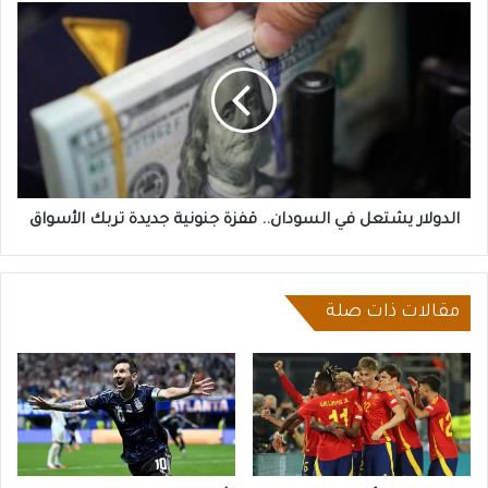
الدولار
يشتعل
في
السودان..
قفزة
جنونية
جديدة
تربك
الأسواق
الدولار يشتعل في السودان.. قفزة جنونية جديدة تربك الأسواق
مقالات ذات صلة