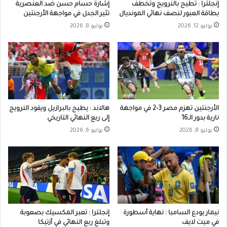
إنجلترا : تطيح بالنرويج وتخطف
إشارة حسام حسن ضد العنصرية
بطاقة العبور لنصف نهائي المونديال
تثير الجدل في مواجهة الأرجنتين
يوليو 12, 2026
يوليو 8, 2026
الأرجنتين تهزم مصر 3-2 في مواجهة
هالاند : يطيح بالبرازيل ويقود النرويج
نارية بدور الـ16
إلى ربع النهائي التاريخي
يوليو 8, 2026
يوليو 6, 2026
نيمار يودع السامبا : نهاية أسطورة
إنجلترا : تعبر المكسيك بصعوبة
في ميت لايف
وتبلغ ربع النهائي في أزتيكا