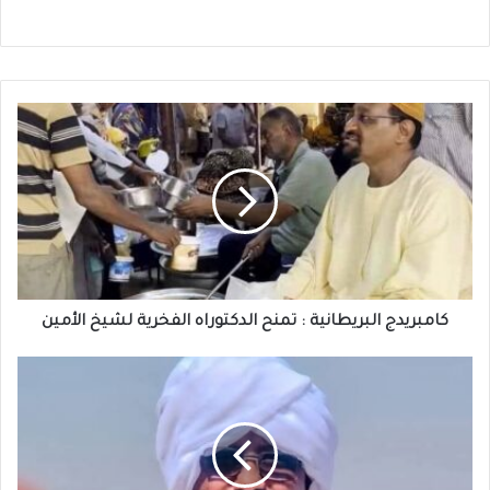
كامبريدج
البريطانية
:
تمنح
الدكتوراه
الفخرية
لشيخ
الأمين
كامبريدج البريطانية : تمنح الدكتوراه الفخرية لشيخ الأمين
وزير
العدل:
من
يحمي
"فونكس"؟
أسرار