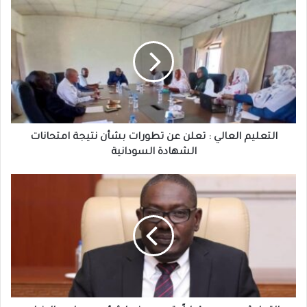
التعليم
العالي
:
تعلن
عن
تطورات
بشأن
نتيجة
امتحانات
الشهادة
التعليم العالي : تعلن عن تطورات بشأن نتيجة امتحانات
السودانية
الشهادة السودانية
التعايشي
:
يصدر
قراراً
بتعيين
وزير
لشؤون
مجلس
الوزراء