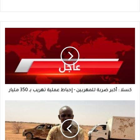
كسلا
:
أكبر
ضربة
للمهربين
-
إحباط
عملية
تهريب
بـ
كسلا : أكبر ضربة للمهربين - إحباط عملية تهريب بـ 350 مليار
350
مليار
عودة
بقال
الى
بورتسودان
ربما
تفتح