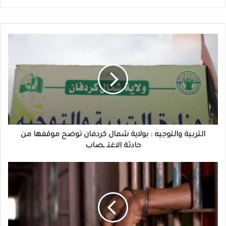
التربية
والتوجيه
:
بولاية
شمال
كردفان
توضح
موقفها
من
حادثة
التربية والتوجيه : بولاية شمال كردفان توضح موقفها من
الاغتـ
حادثة الاغتـ ـصاب
ـصاب
قلم
الحقيقة
:
في
قبضة
الأمن