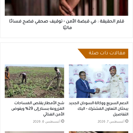
-
توقيف
صحفي
فضح
قلم الحقيقة : في قبضة الأمن - توقيف صحفي فضح فسادًا
فسادًا
ماليًا
ماليًا
مقالات ذات صلة
الدعم السريع ووكالة السودان الجديد
شح الأمطار يقلص المساحات
يبحثان التعاون المشترك – اليك
المزروعة بسنار إلى 29% ويقوض
التفاصيل
الأمن الغذائي
أغسطس 7, 2026
أغسطس 6, 2026