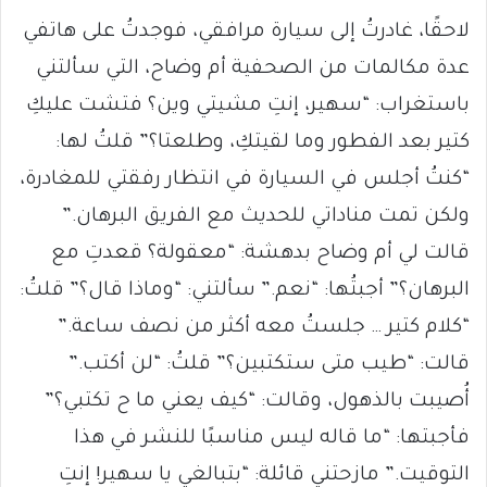
لاحقًا، غادرتُ إلى سيارة مرافقي، فوجدتُ على هاتفي
عدة مكالمات من الصحفية أم وضاح، التي سألتني
باستغراب: “سهير، إنتِ مشيتي وين؟ فتشت عليكِ
كتير بعد الفطور وما لقيتكِ، وطلعتا؟” قلتُ لها:
“كنتُ أجلس في السيارة في انتظار رفقتي للمغادرة،
ولكن تمت مناداتي للحديث مع الفريق البرهان.”
قالت لي أم وضاح بدهشة: “معقولة؟ قعدتِ مع
البرهان؟” أجبتُها: “نعم.” سألتني: “وماذا قال؟” قلتُ:
“كلام كتير … جلستُ معه أكثر من نصف ساعة.”
قالت: “طيب متى ستكتبين؟” قلتُ: “لن أكتب.”
أُصيبت بالذهول، وقالت: “كيف يعني ما ح تكتبي؟”
فأجبتها: “ما قاله ليس مناسبًا للنشر في هذا
التوقيت.” مازحتني قائلة: “بتبالغي يا سهير! إنتِ