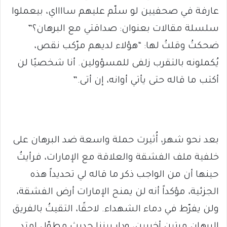
عارفة في صحفيين لو سلّم عليهم سااااي، بيعملوا
سلسلة مقالات بعنوان: صداقتي مع البرهان؟”
ضحكتُ وقلتُ لها: “هؤلاء لديهم مرّكب نقص،
يُكملونه بالتقرب زلفى للمسؤولين. أنا شخصيًا لن
أكتب ما قاله حتى يأتي أوانه، إن أتى.”
بعد نحو شهر، أُثيرت حملة واسعة ضد البرهان على
خلفية ملف الفشقة والعلاقة مع الإمارات، فرأيتُ
حينها أن من الواجب ذكر ما قاله لي تحديداً هذه
الجزئية، مؤكداً أنه لن يمنح الإمارات أرض الفشقة،
ولن يفرّط في دماء الشهداء. لاحقًا، التقيتُ بالفريق