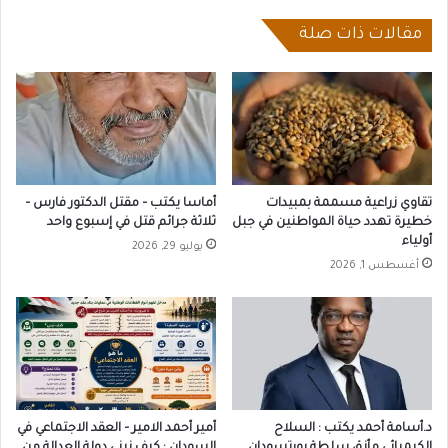
منذ
اندلاع
مقالات ذات صلة
الحرب
تقاوي زراعية مسممة بمبيدات
أماسا يكتب – مقتل الدكتور فارس –
خطيرة تهدد حياة المواطنين في جبل
ثلاثة جرائم قتل في إسبوع واحد
أولياء
يوليو 29, 2026
أغسطس 1, 2026
د.أسامة أحمد يكتب : السلاح
أمير أحمد الامير – العقد الاجتماعي في
الكيميائي مأزق سلطة بورتسودان
السودان : كيف نبني دولة العدالة من