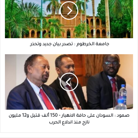
تصدر
بيان
جديد
وتحذر
جامعة الخرطوم : تصدر بيان جديد وتحذر
صمود
:
السودان
على
حافة
الانهيار
-
150
ألف
قتيل
صمود : السودان على حافة الانهيار - 150 ألف قتيل و12 مليون
و12
نازح منذ اندلاع الحرب
مليون
نازح