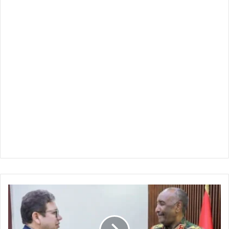
الأمن
القومي
المصري
يربط