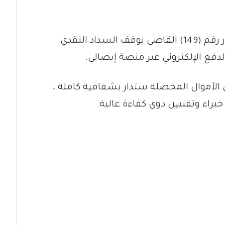
ويأتي هذا القرار متزامنا مع تطبيق القرار رقم (149) القاضي بوقف السداد النقدي
دفع الإلكتروني عبر منصة إيصالي.
 الأموال المحصلة ستدار بشفافية كاملة ،
راء وتقنيين ذوي كفاءة عالية.