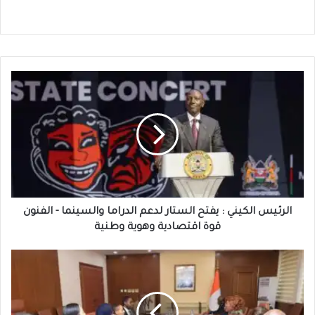
الرئيس
الكيني
:
يفتح
الستار
لدعم
الدراما
والسينما
-
الفنون
الرئيس الكيني : يفتح الستار لدعم الدراما والسينما - الفنون
قوة
قوة اقتصادية وهوية وطنية
اقتصادية
وهوية
ساحل
وطنية
العاج
:
على