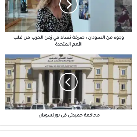
صرخة
نساء
في
زمن
الحرب
من
وجوه من السودان : صرخة نساء في زمن الحرب من قلب
قلب
الأمم المتحدة
الأمم
المتحدة
محاكمة
حميدتي
في
بورتسودان
محاكمة حميدتي في بورتسودان