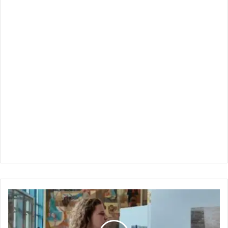
وجوه
من
السودان
: