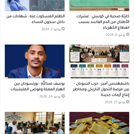
كارثة صحية في كوستي : عشرات
الظلم المسكوت عنه : شهادات من
الأطنان من الدم الفاسد بسبب
داخل سجون النساء
انقطاع الكهرباء
يوليو 3, 2026
يوليو 6, 2026
باشمهندس أمير : حرب السودان –
يوسف عبدالله : بورتسودان بين
بين فرصة التحول التاريخي ومخاطر
انهيار العملة وفوضى المليشيات
إنتاج أزمات جديدة
يونيو 26, 2026
يونيو 27, 2026