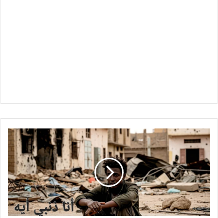
"عيد
مسلوب
وأمل
مفقود"