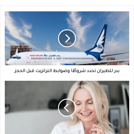
بدر
للطيران
تحدد
شروطًا
وضوابط
الترانزيت
قبل
الحجز
بدر للطيران تحدد شروطًا وضوابط الترانزيت قبل الحجز
الأنوثة
تتجدد
:
علاج
غير
مسبوق
يعيد
التوازن
والرغبة