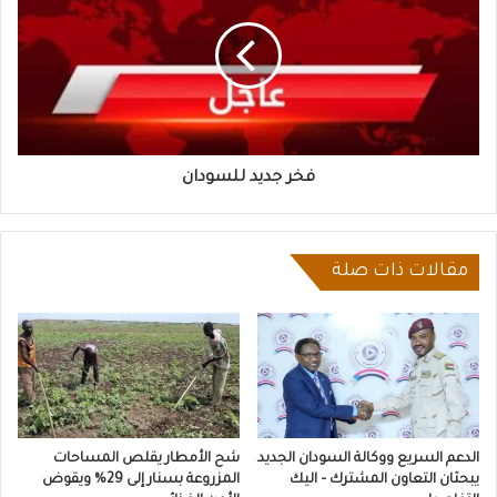
للسودان
فخر جديد للسودان
مقالات ذات صلة
الدعم السريع ووكالة السودان الجديد
شح الأمطار يقلص المساحات
يبحثان التعاون المشترك – اليك
المزروعة بسنار إلى 29% ويقوض