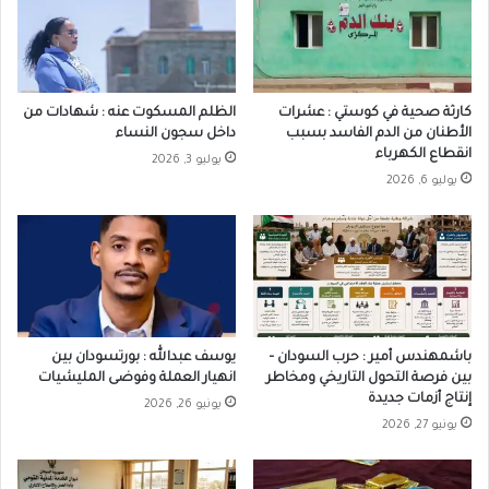
كارثة صحية في كوستي : عشرات
الظلم المسكوت عنه : شهادات من
الأطنان من الدم الفاسد بسبب
داخل سجون النساء
انقطاع الكهرباء
يوليو 3, 2026
يوليو 6, 2026
باشمهندس أمير : حرب السودان –
يوسف عبدالله : بورتسودان بين
بين فرصة التحول التاريخي ومخاطر
انهيار العملة وفوضى المليشيات
إنتاج أزمات جديدة
يونيو 26, 2026
يونيو 27, 2026