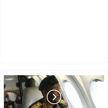
البرهان
:
لا
هدنة
تمنح
العدو
فرصة