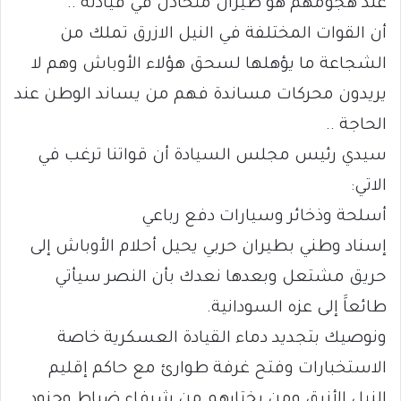
عند هجومهم هو طيران متخاذل في قيادته ..
أن القوات المختلفة في النيل الازرق تملك من
الشجاعة ما يؤهلها لسحق هؤلاء الأوباش وهم لا
يريدون محركات مساندة فهم من يساند الوطن عند
الحاجة ..
سيدي رئيس مجلس السيادة أن قواتنا ترغب في
الاتي:
أسلحة وذخائر وسيارات دفع رباعي
إسناد وطني بطيران حربي يحيل أحلام الأوباش إلى
حريق مشتعل وبعدها نعدك بأن النصر سيأتي
طائعاََ إلى عزه السودانية.
ونوصيك بتجديد دماء القيادة العسكرية خاصة
الاستخبارات وفتح غرفة طوارئ مع حاكم إقليم
النيل الأزرق ومن يختارهم من شرفاء ضباط وجنود