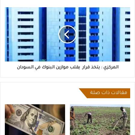
المركزي
:
يتخذ
قرار
يقلب
موازين
البنوك
في
السودان
المركزي : يتخذ قرار يقلب موازين البنوك في السودان
مقالات ذات صلة