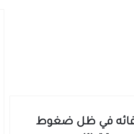
لفائه في ظل ضغوط