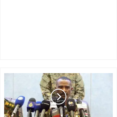
النور
القبة
:
حميدتي
حي
ويتابع
العمليات
يومياً