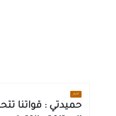
اخبار
حميدتي : قواتنا تت