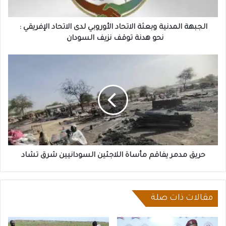
الإفريقي
:
نحو
الجبهة المدنية وبعثة الاتحاد الأوروبي لدى الاتحاد الإفريقي :
هدنة
نحو هدنة توقف نزيف السودان
توقف
نزيف
حريق
السودان
مدمر
يفاقم
مأساة
اللاجئين
السودانيين
شرق
تشاد
حريق مدمر يفاقم مأساة اللاجئين السودانيين شرق تشاد
مقالات ذات صلة