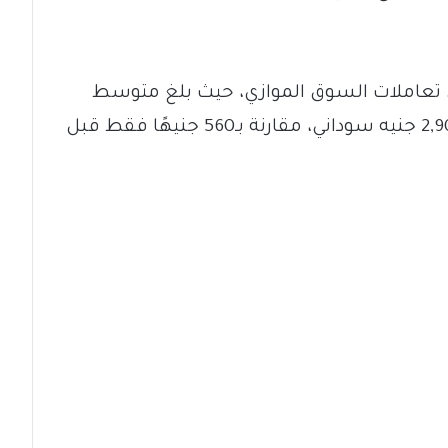
في تعاملات السوق الموازي، حيث بلغ متوسط
سعر صرف الدولار صباح السبت نحو 2,900 جنيه سوداني، مقارنة بـ560 جنيهًا فقط قبل