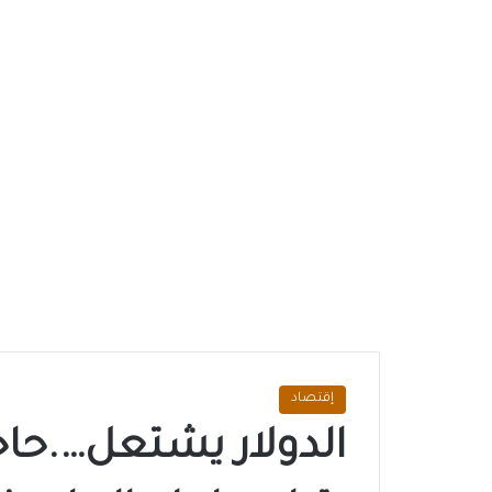
إقتصاد
الدولار يشتعل….حاج