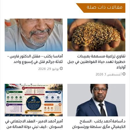
مقالات ذات صلة
تقاوي زراعية مسممة بمبيدات
أماسا يكتب – مقتل الدكتور فارس –
خطيرة تهدد حياة المواطنين في جبل
ثلاثة جرائم قتل في إسبوع واحد
أولياء
يوليو 29, 2026
أغسطس 1, 2026
د.أسامة أحمد يكتب : السلاح
أمير أحمد الامير – العقد الاجتماعي في
الكيميائي مأزق سلطة بورتسودان
السودان : كيف نبني دولة العدالة من