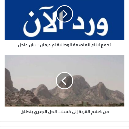
العاصمة
الوطنية
ام
درمان
-
بيان
عاجل
تجمع ابناء العاصمة الوطنية ام درمان - بيان عاجل
من
خشم
القربة
إلى
كسلا…
الحل
الجذري
ينطلق
من خشم القربة إلى كسلا… الحل الجذري ينطلق