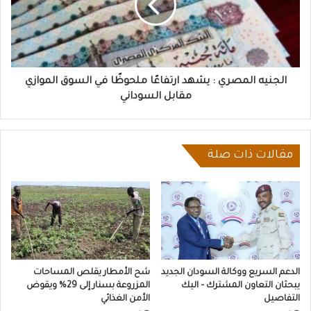
ارتفاعًا
ملحوظًا
في
السوق
الموازي
مقابل
الجنيه المصري : يشهد ارتفاعًا ملحوظًا في السوق الموازي
السوداني
مقابل السوداني
مقالات ذات صلة
الدعم السريع ووكالة السودان الجديد
شح الأمطار يقلص المساحات
يبحثان التعاون المشترك – اليك
المزروعة بسنار إلى 29% ويقوض
التفاصيل
الأمن الغذائي