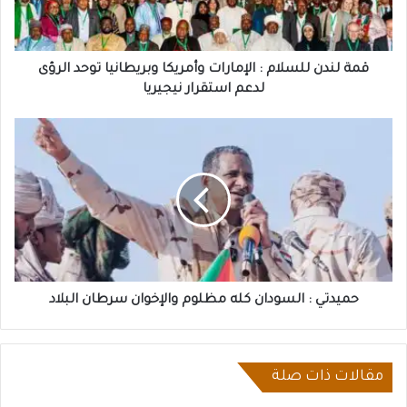
وبريطانيا
توحد
الرؤى
لدعم
قمة لندن للسلام : الإمارات وأمريكا وبريطانيا توحد الرؤى
استقرار
لدعم استقرار نيجيريا
نيجيريا
حميدتي
:
السودان
كله
مظلوم
والإخوان
سرطان
البلاد
حميدتي : السودان كله مظلوم والإخوان سرطان البلاد
مقالات ذات صلة