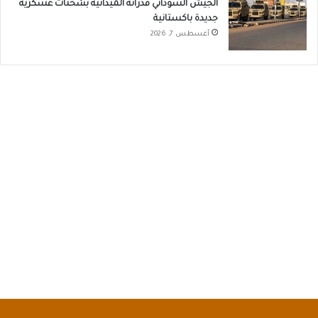
الجيش السوداني قدراته الميدانية بشحنات عسكرية
جديدة باكستانية
أغسطس 7, 2026