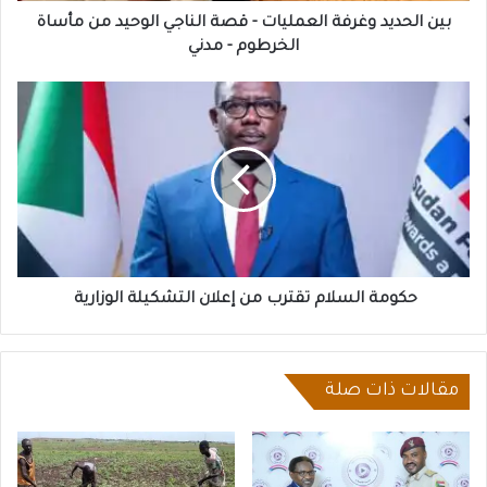
مأساة
بين الحديد وغرفة العمليات - قصة الناجي الوحيد من مأساة
الخرطوم
الخرطوم - مدني
-
مدني
حكومة
السلام
تقترب
من
إعلان
التشكيلة
الوزارية
حكومة السلام تقترب من إعلان التشكيلة الوزارية
مقالات ذات صلة