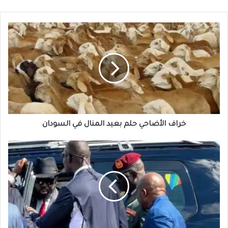
خراف
الأضاحي
حلم
بعيد
المنال
في
السودان
خراف الأضاحي حلم بعيد المنال في السودان
لواء
متقاعد
:
يكتب
-
توتر
أمني
بين